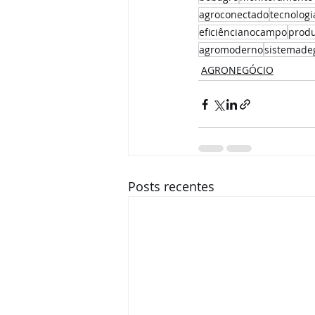
agroconectado
tecnolog
eficiêncianocampo
produ
agromoderno
sistemade
AGRONEGÓCIO
Posts recentes