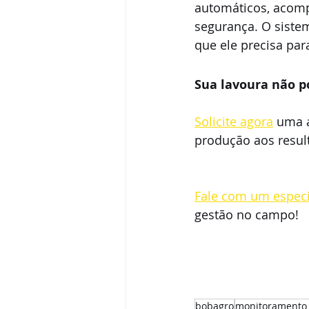
automáticos, acom
segurança. O sistem
que ele precisa para
Sua lavoura não p
Solicite agora
 uma 
produção aos resul
Fale com um especi
gestão no campo!
bobagro
monitoramento 