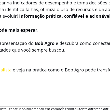
panha indicadores de desempenho e toma decisões 
a identifica falhas, otimiza o uso de recursos e dá a
 evoluir! 
Informação prática, confiável e acionáve
ode mais esperar.
apresentação do 
Bob Agro
 e descubra como conectar
tados que você sempre buscou.
alista
 e veja na prática como o Bob Agro pode transf
inteligente
Monitoramento em campo
agrointeligente
agrotech
agri