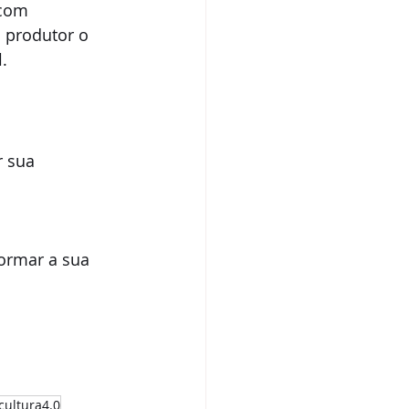
com 
o produtor o 
l
.
 sua 
ormar a sua 
cultura4.0