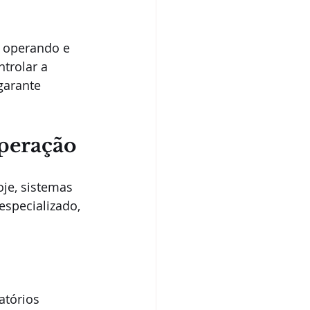
 operando e 
trolar a 
garante 
operação
je, sistemas 
especializado, 
atórios 