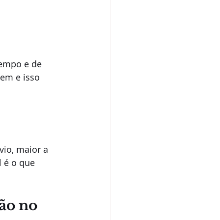
tempo e de 
em e isso 
io, maior a 
 é o que 
ão no 