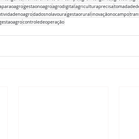
iaparaoagro
gestaonoagro
agrodigital
agriculturaprecisa
tomadadede
tividadenoagro
dadosnolavoura
gestaorural
inovaçãonocampo
tran
gestaoagro
controledeoperação