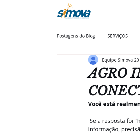
SOBR
Postagens do Blog
SERVIÇOS
Equipe Simova
20
AGRO I
CONEC
Você está realmen
 Se a resposta for “mais ou menos”, talvez esteja na hora de virar o jogo com 
informação, precisã