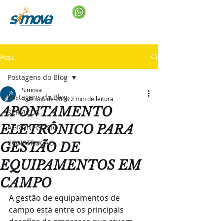
Post
Postagens do Blog
Simova
Postagens do Blog
4 de out. de 2018
2 min de leitura
APONTAMENTO
SERVIÇOS
ELETRÔNICO PARA
AGRONEGÓCIO
CONSTRUÇÃO
GESTÃO DE
EQUIPAMENTOS EM
CAMPO
A gestão de equipamentos de 
campo está entre os principais 