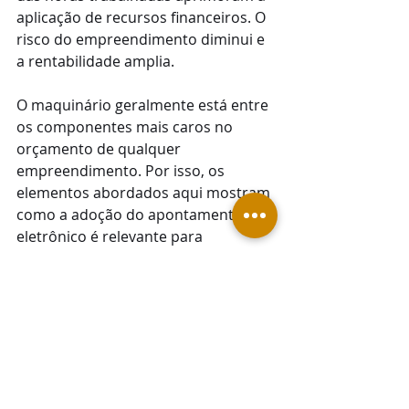
aplicação de recursos financeiros. O 
risco do empreendimento diminui e 
a rentabilidade amplia.
O maquinário geralmente está entre 
os componentes mais caros no 
orçamento de qualquer 
empreendimento. Por isso, os 
elementos abordados aqui mostram 
como a adoção do apontamento 
eletrônico é relevante para 
diferenciar sua empresa dos 
concorrentes e proporcionar uma 
vantagem competitiva 
importantíssima.
Gostou deste artigo? Então, 
aproveite para assinar nossa 
newsletter e receba em primeira 