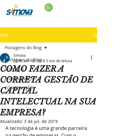
Post
Postagens do Blog
Simova
Postagens do Blog
26 de abr. de 2018
3 min de leitura
COMO FAZER A
SERVIÇOS
CORRETA GESTÃO DE
AGRONEGÓCIO
CONSTRUÇÃO
CAPITAL
INTELECTUAL NA SUA
EMPRESA?
Atualizado:
3 de jul. de 2019
A tecnologia é uma grande parceira 
na gestão de empresas. Com o 