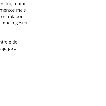
metro, motor 
amentos mais 
controlador, 
a que o gestor 
ntrole do 
equipe a 