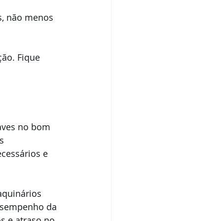
 
s, não menos 
ão. Fique 
raves no bom 
s 
cessários e 
quinários 
desempenho da 
s e atraso no 