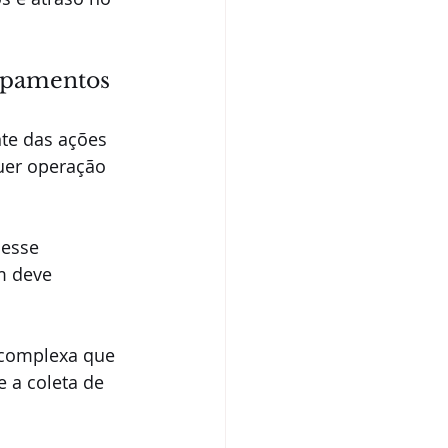
uipamentos
te das ações 
uer operação 
esse 
m deve 
 complexa que 
 a coleta de 