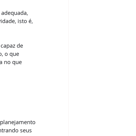
a adequada, 
dade, isto é, 
 capaz de 
, o que 
a no que 
 planejamento 
ntrando seus 