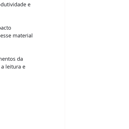
dutividade e 
acto 
desse material 
mentos da 
 leitura e 