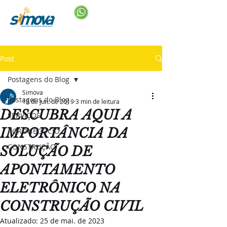
Post
Postagens do Blog
Simova
Postagens do Blog
19 de jun. de 2019
3 min de leitura
DESCUBRA AQUI A
SERVIÇOS
IMPORTÂNCIA DA
AGRONEGÓCIO
CONSTRUÇÃO
SOLUÇÃO DE
APONTAMENTO
ELETRÔNICO NA
CONSTRUÇÃO CIVIL
Atualizado:
25 de mai. de 2023