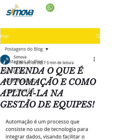
Post
Postagens do Blog
Simova
Postagens do Blog
12 de set. de 2017
3 min de leitura
ENTENDA O QUE É
SERVIÇOS
AUTOMAÇÃO E COMO
AGRONEGÓCIO
CONSTRUÇÃO
APLICÁ-LA NA
GESTÃO DE EQUIPES!
Automação é um processo que 
consiste no uso de tecnologia para 
integrar dados, visando facilitar o 