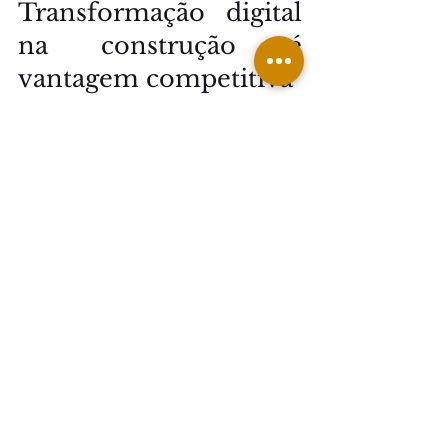
Transformação digital 
na construção é 
vantagem competitiva
A experiência da CRASA mostra que a 
digitalização na construção não é 
apenas uma inovação tecnológica, é 
uma estratégia de gestão.
Em projetos de alta complexidade, 
onde cada hora e cada recurso 
impactam o resultado final, ter 
controle em tempo real significa 
proteger margem, reduzir riscos e 
aumentar eficiência.
Menos papel.