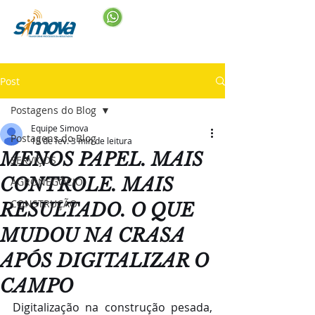
Post
Postagens do Blog
Equipe Simova
Postagens do Blog
19 de fev.
3 min de leitura
MENOS PAPEL. MAIS
SERVIÇOS
CONTROLE. MAIS
AGRONEGÓCIO
CONSTRUÇÃO
RESULTADO. O QUE
MUDOU NA CRASA
APÓS DIGITALIZAR O
CAMPO
Digitalização na construção pesada, 