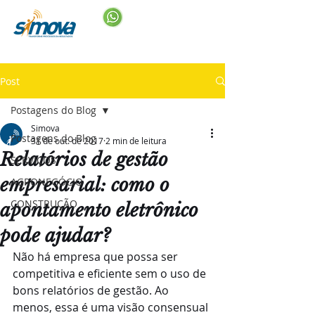
Post
Postagens do Blog
Simova
Postagens do Blog
31 de out. de 2017
2 min de leitura
Relatórios de gestão
SERVIÇOS
empresarial: como o
AGRONEGÓCIO
CONSTRUÇÃO
apontamento eletrônico
pode ajudar?
Não há empresa que possa ser 
competitiva e eficiente sem o uso de 
bons relatórios de gestão. Ao 
menos, essa é uma visão consensual 