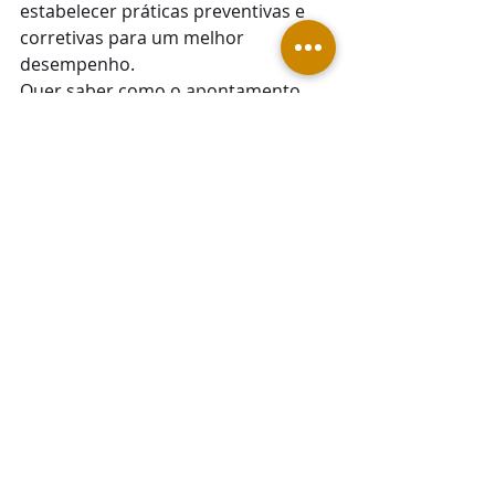
estabelecer práticas preventivas e 
corretivas para um melhor 
desempenho.
Quer saber como o apontamento 
pode ajudar no seu caso específico? 
Entre em contato
 e conte com o 
auxílio de nossa equipe 
especializada!
#empresa
#gestao
#servicos
#apontamentoeletronico
#empresarial
#relatorios
Posts recentes
Ver tudo