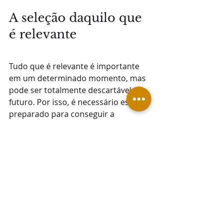
A seleção daquilo que 
é relevante
Tudo que é relevante é importante 
em um determinado momento, mas 
pode ser totalmente descartável no 
futuro. Por isso, é necessário estar 
preparado para conseguir a 
informação que realmente interessa 
na hora certa. Para fazer isso, tenha 
já uma estrutura programada para 
ajudar.
A forma de conseguir ter 
o que você 
precisa na palma da mão
 não é 
difícil, embora possa dar algum 
trabalho e exigir empenho no início. 