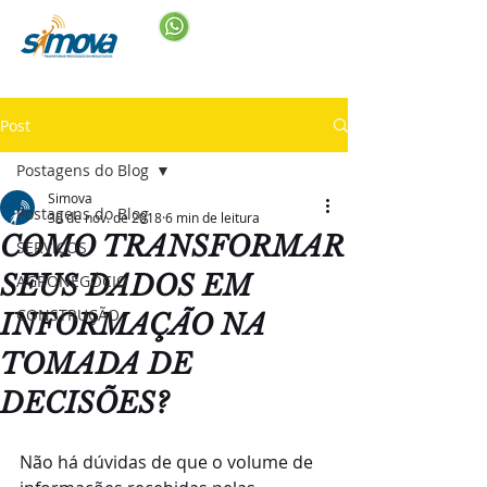
Post
Postagens do Blog
Simova
Postagens do Blog
30 de nov. de 2018
6 min de leitura
COMO TRANSFORMAR
SERVIÇOS
SEUS DADOS EM
AGRONEGÓCIO
CONSTRUÇÃO
INFORMAÇÃO NA
TOMADA DE
DECISÕES?
Não há dúvidas de que o volume de 