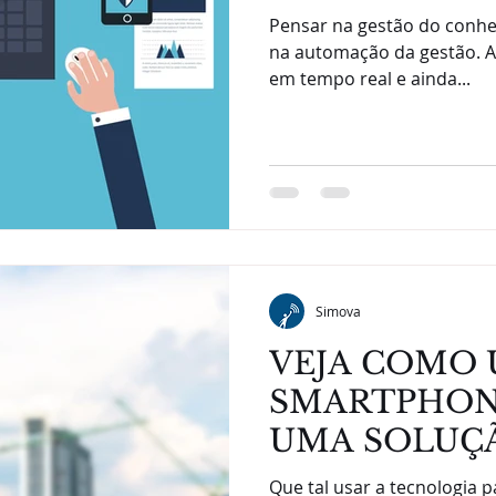
Pensar na gestão do conh
na automação da gestão. A
em tempo real e ainda...
Simova
VEJA COMO
SMARTPHON
UMA SOLUÇÃ
DE ATIVIDA
Que tal usar a tecnologia p