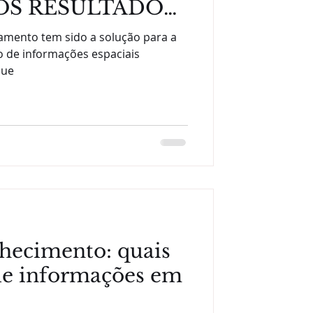
OS RESULTADOS
S?
samento tem sido a solução para a
o de informações espaciais
que
hecimento: quais
de informações em