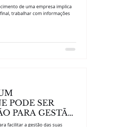
ecimento de uma empresa implica
final, trabalhar com informações
 UM
E PODE SER
O PARA GESTÃO
DES EXTERNAS
ara facilitar a gestão das suas