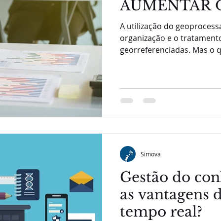
AUMENTAR 
DE PROJETO
A utilização do geoproces
organização e o tratament
georreferenciadas. Mas o 
Simova
Gestão do con
as vantagens 
tempo real?