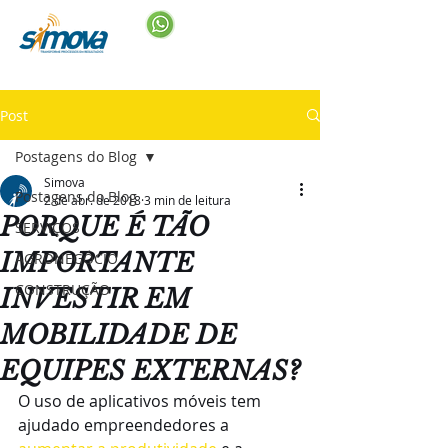
Post
Postagens do Blog
Simova
Postagens do Blog
2 de abr. de 2018
3 min de leitura
PORQUE É TÃO
SERVIÇOS
IMPORTANTE
AGRONEGÓCIO
CONSTRUÇÃO
INVESTIR EM
MOBILIDADE DE
EQUIPES EXTERNAS?
O uso de aplicativos móveis tem 
ajudado empreendedores a 