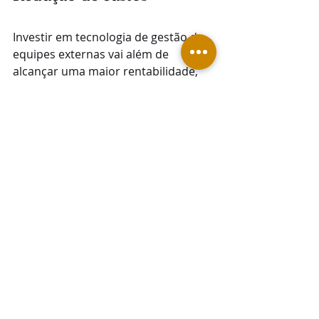
Investir em tecnologia de gestão de 
equipes externas vai além de 
alcançar uma maior rentabilidade, 
pois permite a redução de custos e o 
melhor uso de recursos.
A mobilidade de equipes externas 
elimina o uso de papéis, otimizando 
os processos e trazendo maior 
ganho em termos de produtividade. 
Além disso, ao investir em um 
software de 
gestão de equipes 
externas
, é possível ter acesso aos 
resultados em tempo real e otimizar 
o controle dos dados com mais 
eficiência, agilizando o processo de 
decisão e a comunicação com a 